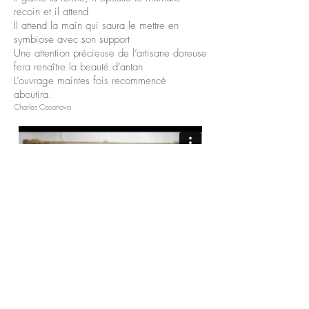
recoin et il attend
Il attend la main qui saura le mettre en
symbiose avec son support
Une attention précieuse de l’artisane doreuse
fera renaître la beauté d’antan
L’ouvrage maintes fois recommencé
aboutira.
Charles Casanova
© 2020 - Atelier Anaïs Ménard, doreuse
ornemaniste - Site créé par SIGN
Créations sur Wix.com